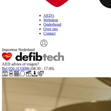
AED's
Webshop
Onderhoud
Over ons
Contact
Importeur Nederland
AED advies of vragen?
Bel 050-3133096
(08.30 - 17.00)