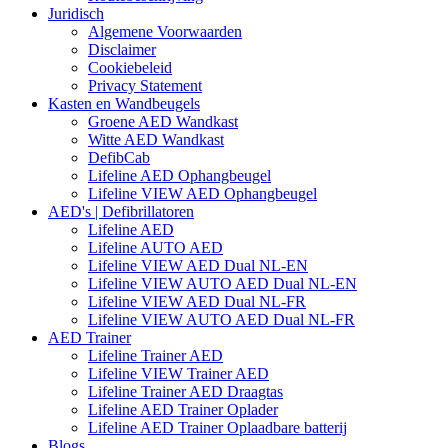
Juridisch
Algemene Voorwaarden
Disclaimer
Cookiebeleid
Privacy Statement
Kasten en Wandbeugels
Groene AED Wandkast
Witte AED Wandkast
DefibCab
Lifeline AED Ophangbeugel
Lifeline VIEW AED Ophangbeugel
AED's | Defibrillatoren
Lifeline AED
Lifeline AUTO AED
Lifeline VIEW AED Dual NL-EN
Lifeline VIEW AUTO AED Dual NL-EN
Lifeline VIEW AED Dual NL-FR
Lifeline VIEW AUTO AED Dual NL-FR
AED Trainer
Lifeline Trainer AED
Lifeline VIEW Trainer AED
Lifeline Trainer AED Draagtas
Lifeline AED Trainer Oplader
Lifeline AED Trainer Oplaadbare batterij
Blogs