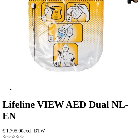
Lifeline VIEW AED Dual NL-
EN
€
1.795,00
excl. BTW
☆☆☆☆☆