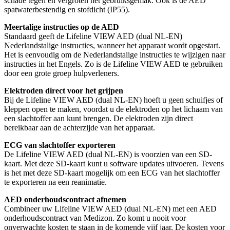
schade tegen en vergroten het gebruiksgemak. Ook is de AED
spatwaterbestendig en stofdicht (IP55).
Meertalige instructies op de AED
Standaard geeft de Lifeline VIEW AED (dual NL-EN)
Nederlandstalige instructies, wanneer het apparaat wordt opgestart.
Het is eenvoudig om de Nederlandstalige instructies te wijzigen naar
instructies in het Engels. Zo is de Lifeline VIEW AED te gebruiken
door een grote groep hulpverleners.
Elektroden direct voor het grijpen
Bij de Lifeline VIEW AED (dual NL-EN) hoeft u geen schuifjes of
kleppen open te maken, voordat u de elektroden op het lichaam van
een slachtoffer aan kunt brengen. De elektroden zijn direct
bereikbaar aan de achterzijde van het apparaat.
ECG van slachtoffer exporteren
De Lifeline VIEW AED (dual NL-EN) is voorzien van een SD-
kaart. Met deze SD-kaart kunt u software updates uitvoeren. Tevens
is het met deze SD-kaart mogelijk om een ECG van het slachtoffer
te exporteren na een reanimatie.
AED onderhoudscontract afnemen
Combineer uw Lifeline VIEW AED (dual NL-EN) met een AED
onderhoudscontract van Medizon. Zo komt u nooit voor
onverwachte kosten te staan in de komende vijf jaar. De kosten voor