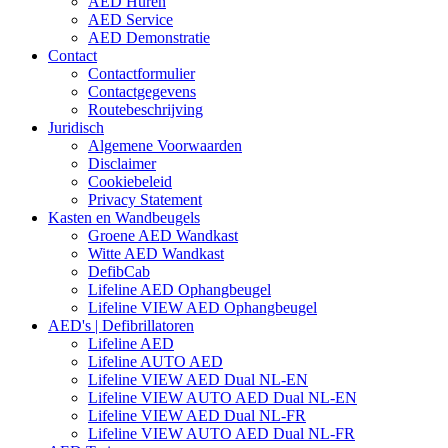
AED Huren
AED Service
AED Demonstratie
Contact
Contactformulier
Contactgegevens
Routebeschrijving
Juridisch
Algemene Voorwaarden
Disclaimer
Cookiebeleid
Privacy Statement
Kasten en Wandbeugels
Groene AED Wandkast
Witte AED Wandkast
DefibCab
Lifeline AED Ophangbeugel
Lifeline VIEW AED Ophangbeugel
AED's | Defibrillatoren
Lifeline AED
Lifeline AUTO AED
Lifeline VIEW AED Dual NL-EN
Lifeline VIEW AUTO AED Dual NL-EN
Lifeline VIEW AED Dual NL-FR
Lifeline VIEW AUTO AED Dual NL-FR