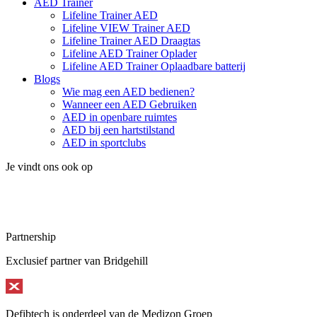
AED Trainer
Lifeline Trainer AED
Lifeline VIEW Trainer AED
Lifeline Trainer AED Draagtas
Lifeline AED Trainer Oplader
Lifeline AED Trainer Oplaadbare batterij
Blogs
Wie mag een AED bedienen?
Wanneer een AED Gebruiken
AED in openbare ruimtes
AED bij een hartstilstand
AED in sportclubs
Je vindt ons ook op
Partnership
Exclusief partner van Bridgehill
Defibtech is onderdeel van de Medizon Groep