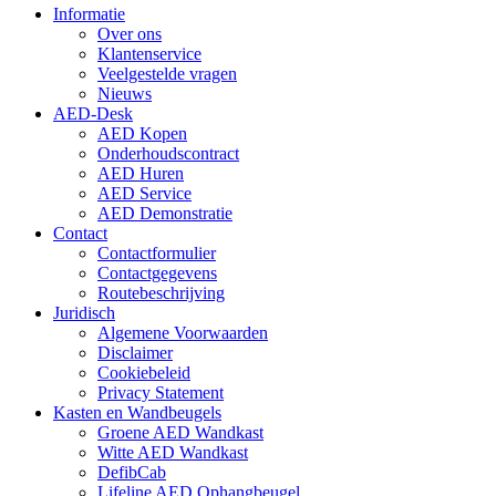
Informatie
Over ons
Klantenservice
Veelgestelde vragen
Nieuws
AED-Desk
AED Kopen
Onderhoudscontract
AED Huren
AED Service
AED Demonstratie
Contact
Contactformulier
Contactgegevens
Routebeschrijving
Juridisch
Algemene Voorwaarden
Disclaimer
Cookiebeleid
Privacy Statement
Kasten en Wandbeugels
Groene AED Wandkast
Witte AED Wandkast
DefibCab
Lifeline AED Ophangbeugel