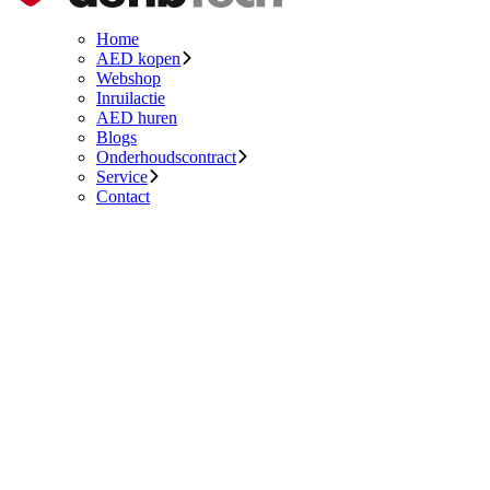
Home
AED kopen
Webshop
Inruilactie
AED huren
Blogs
Onderhoudscontract
Service
Contact